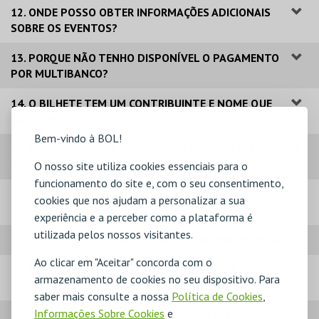
12. ONDE POSSO OBTER INFORMAÇÕES ADICIONAIS
SOBRE OS EVENTOS?
13. PORQUE NÃO TENHO DISPONÍVEL O PAGAMENTO
POR MULTIBANCO?
14. O BILHETE TEM UM CONTRIBUINTE E NOME QUE
NÃO O MEU.
Bem-vindo à BOL!
15. POSSO COMPRAR BILHETES NO PRÓPRIO DIA DO
EVENTO?
O nosso site utiliza cookies essenciais para o
funcionamento do site e, com o seu consentimento,
16. POSSO COMPRAR BILHETES PARA VÁRIOS
cookies que nos ajudam a personalizar a sua
EVENTOS?
experiência e a perceber como a plataforma é
utilizada pelos nossos visitantes.
17. POSSO DAR OS MEUS BILHETES A OUTRA PESSOA?
Ao clicar em "Aceitar" concorda com o
18. POSSO IMPRIMIR OS BILHETES A PRETO E
armazenamento de cookies no seu dispositivo. Para
BRANCO?
saber mais consulte a nossa
Política de Cookies
,
Informações Sobre Cookies
e
19. QUAIS OS MODOS DE PAGAMENTOS DISPONÍVEIS