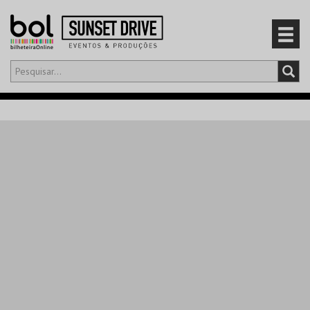
Olá,
iniciar sessão
PT
0
CARRINHO
EVENTOS
CARTÕES
PRODUTOS